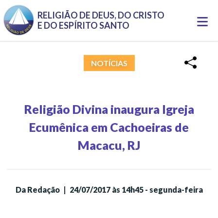
Pular para o conteúdo principal
RELIGIÃO DE DEUS, DO CRISTO
Togg
E DO ESPÍRITO SANTO
navi
NOTÍCIAS
Religião Divina inaugura Igreja
Ecumênica em Cachoeiras de
Macacu, RJ
Da Redação
|
24/07/2017 às 14h45 - segunda-feira