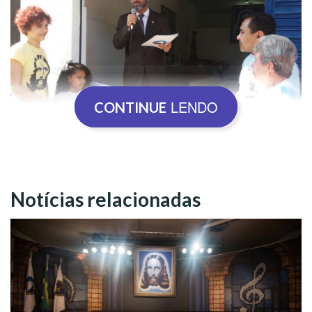
LENDO
CONTINUE
Desta forma, é também um local para o desenvolvimento de
uma consciência espiritual ecumênica. Pois, como define o
Notícias relacionadas
presidente-pregador da Religião do Amor Universal, José de
Paiva Netto, a Religião Divina é uma “Escola de Educação e
Iluminação Espiritual de portas abertas”.
A
Cruzada do Novo Mandamento de Jesus
ocorrerá