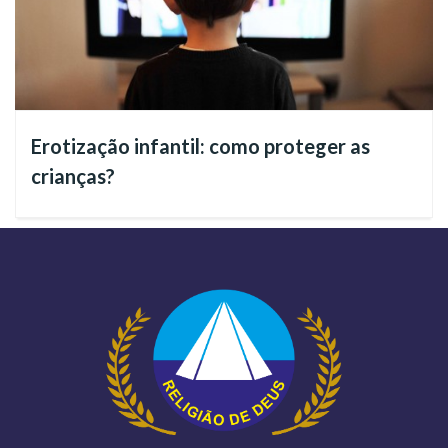
artigo
Ano-Novo com Jesus e os Anjos Guardiães!
:
“Não nos esqueçamos do que prometeu Jesus,
Erotização infantil: como proteger as
no Seu Evangelho, segundo João, 8:12: ‘Eu
crianças?
sou a luz do mundo; quem me segue não
andará em trevas, mas terá a luz da vida’.
Essa Luz é a que suplicamos a Deus que nos
acompanhe todos os dias, noites, madrugadas,
amanheceres, entardeceres e pelos séculos dos
séculos. Amém!