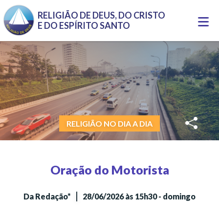
Pular para o conteúdo principal
RELIGIÃO DE DEUS, DO CRISTO
Togg
E DO ESPÍRITO SANTO
navi
RELIGIÃO NO DIA A DIA
Oração do Motorista
|
Da Redação*
28/06/2026 às 15h30 - domingo