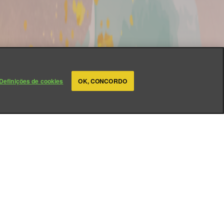
Definições de cookies
OK, CONCORDO
de (TBV) e nossos corações
nda mais memorável, a
s para as camisetas
nação.