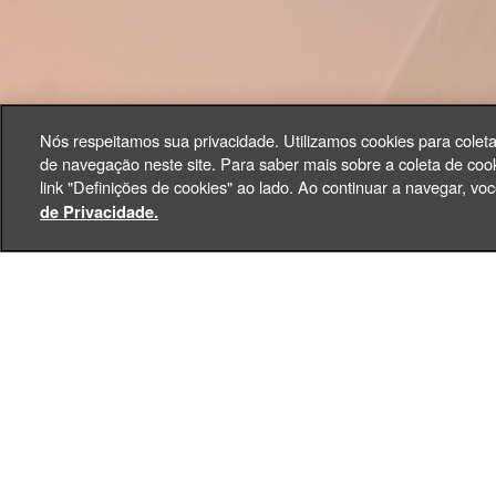
Nós respeitamos sua privacidade. Utilizamos cookies para colet
de navegação neste site. Para saber mais sobre a coleta de cook
link "Definições de cookies" ao lado. Ao continuar a navegar, 
de Privacidade.
Estamos nos aproximando d
se enchem de antecipação p
Religião de Deus, do Cristo
, para que v
comemorativas