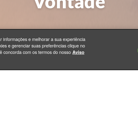
Vontade
Aproveite e adquira!
ar informações e melhorar a sua experiência
ies e gerenciar suas preferências clique no
|
você concorda com os termos do nosso
Aviso
Da Redação*
11/10/2023 às 14h30 - quarta-feira
as celebrações dos 34 anos do Templo da Boa Vonta
or momentos emocionantes.Para tornar esta festa ai
 e do Espírito Santo
preparou novas estampas exclusiva
ocê possa
tê-las e levá-las consigo durante sua peregri