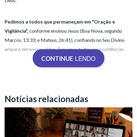
Deus.
Pedimos a todos que permaneçam em “Oração e
Vigilância”,
conforme ensinou Jesus (Boa Nova, segundo
Marcos, 13:33; e Mateus, 26:41), confiando no Seu Divino
amparo em nossas vidas. Tomemos todas as providências
LENDO
CONTINUE
necessárias para garantir a proteção espiritual e material das
famílias. Unimos nossas preces às forças da solidariedade,
rogamos ao Pai Celestial que conforte os corações daqueles
que padecem pelas consequências das adversidades
climáticas para que encontrem a força necessária para
Notícias relacionadas
reconstruir suas vidas, fortalecidos pelo Amor e pela
Esperança.
Reprodução BV