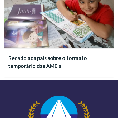
Morando próximo do município de Glorinha/RS, onde se
localiza a Igreja Ecumênica da Religião de Deus, do Cristo e
do Espírito Santo, a Irmã Nadir é voluntária assídua e
integrante do Plantão de Assistência Espiritual Caridade
Completa da Religião Divina, cujo trabalho tem sido intenso
em diversas áreas, a exemplo de um dos abrigos do Estado do
Rio Grande do Sul, que fica na cidade de Canoas/RS.
Recado aos pais sobre o formato
temporário das AME's
“Estamos indo em grupos e levando a palavra
de conforto, de Esperança e de Fé Realizante
com muito Amor para que todos possam ter
forças para vencer seus desafios. Fazemos a
Oração do Pai-Nosso com cada um;