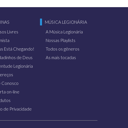
INAS
MÚSICA LEGIONÁRIA
sos Livres
A Música Legionária
imista
Nossas Playlists
us Está Chegando!
Todos os gêneros
a, Fim dos Tempos e a
dadinhos de Deus
As mais tocadas
adista, em CD e DVD, em
entude Legionária
ereços
gem bíblica
“A missão dos
e Conosco
 a 24, com foco no
rta on-line
o meio de lobos”.
dutos
so de Privacidade
ra fraterna e ecumênica o