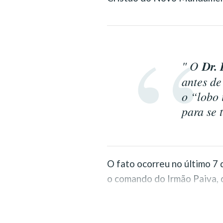
" O
Dr.
antes de
o “lobo 
para se 
O fato ocorreu no último 7 
o comando do Irmão Paiva,
Religião do Terceiro Milêni