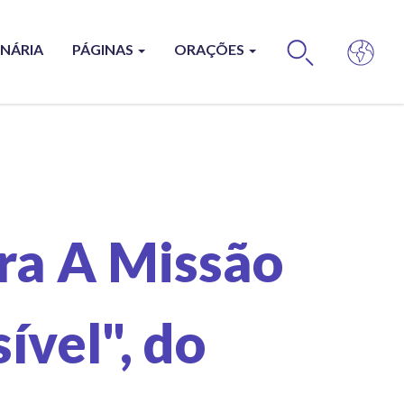
ONÁRIA
PÁGINAS
ORAÇÕES
BUS
bra A Missão
ível", do