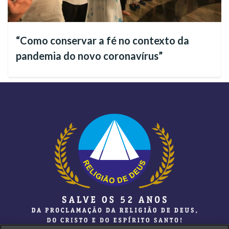
A Juventude Ecumênica da Boa Vontade de Deus promove o
tradicional estudo doutrinário ecumênico, no qual são lidos e
“Como conservar a fé no contexto da
debatidos os fundamentos da Religião do Terceiro Milênio,
pandemia do novo coronavírus”
devidamente sincronizados com o Santo Evangelho-
Apocalipse de Jesus.
Também participa das Campanhas de Entronização do Novo
Mandamento de Jesus nos Corações de Boa Vontade e de
várias atividades externas, assumindo a tarefa apostolar de
comunicar os valores do Cristo de Deus, especialmente por
meio da multiplicação voluntária da revista
JESUS ESTÁ
CHEGANDO!
.
Os moços ainda realizam visitas fraternas a lares e abrigos