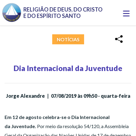
Pular para o conteúdo principal
RELIGIÃO DE DEUS, DO CRISTO
Togg
E DO ESPÍRITO SANTO
navi
NOTÍCIAS
Dia Internacional da Juventude
Jorge Alexandre
|
07/08/2019 às 09h50 - quarta-feira
Em 12 de agosto celebra-se o Dia Internacional
da Juventude.
Por meio da resolução 54/120, a Assembleia
Geral da Organização das Nações Unidas de 17 de dezembro