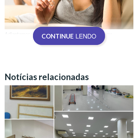
Adiantamos que, acima de tudo, nenhuma crença ou
LENDO
CONTINUE
descrença deve ser vista como fator de discórdia ou exclusão,
pois como defende o presidente-pregador da Religião de
Deus, do Cristo e do Espírito Santo, Paiva Netto:
“Religião
não rima com intolerância”.
Notícias relacionadas
Título, aliás, de importantíssimo artigo escrito pelo autor na
década de 1980 e que integra o estudo da
Palestra
Ecumênica
que a Religião Divina realizará na próxima
sexta-
feira, 22 de janeiro, às 19h, em seu
canal no YouTube
.