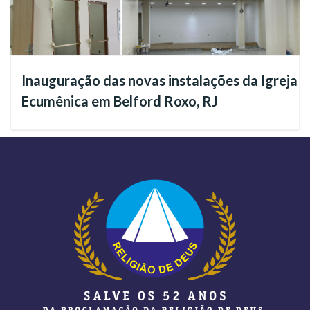
Esteja conosco, acompanhando e interagindo nesse diálogo
fraterno e ecumênico que refletirá sobre os prejuízos
históricos e atuais de uma postura intolerante, especialmente
no campo religioso.
Inauguração das novas instalações da Igreja
Ecumênica em Belford Roxo, RJ
Com o
pregador ecumênico da Religião Divina Daniel
Guimarães
, conversaremos sobre o verdadeiro papel da
Religião e, para isso, voltaremos nosso olhar para uma
destacada figura da Humanidade que de forma corajosa
combateu toda expressão de preconceito e violência:
Jesus, o Cristo Ecumênico, o Divino Estadista.
Ele, Jesus,
que nos nos incentiva à soma dos esforços e
talentos pela construção de um mundo alicerçado nos valores