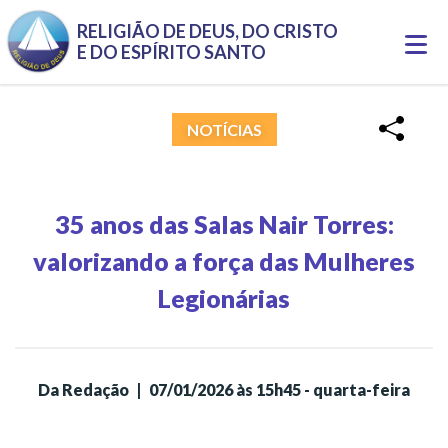
Pular para o conteúdo principal
RELIGIÃO DE DEUS, DO CRISTO
Togg
E DO ESPÍRITO SANTO
navi
NOTÍCIAS
35 anos das Salas Nair Torres:
valorizando a força das Mulheres
Legionárias
Da Redação
|
07/01/2026 às 15h45 - quarta-feira