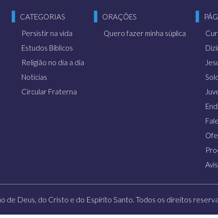
CATEGORIAS
ORAÇÕES
PÁG
Persistir na vida
Quero fazer minha súplica
Cur
Estudos Bíblicos
Diz
Religião no dia a dia
Jes
Notícias
Sol
Circular Fraterna
Juv
End
Fal
Ofe
Pro
Avi
ão de Deus, do Cristo e do Espírito Santo. Todos os direitos reservad