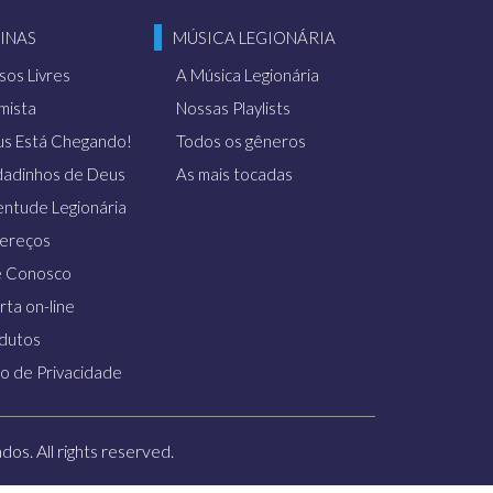
INAS
MÚSICA LEGIONÁRIA
sos Livres
A Música Legionária
imista
Nossas Playlists
us Está Chegando!
Todos os gêneros
dadinhos de Deus
As mais tocadas
entude Legionária
ereços
e Conosco
rta on-line
dutos
so de Privacidade
os. All rights reserved.