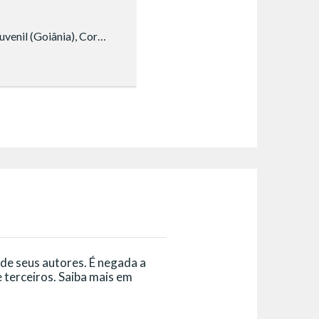
Coral Ecumênico Infantojuvenil (Goiânia), Coral Ecumênico Infantojuvenil Boa Vontade (Brasília), Coral Ecumênico Infantojuvenil Boa Vontade (São Paulo), Coral Ecumênico Infantojuvenil Boa Vontade (Campinas)
 de seus autores. É negada a
 terceiros. Saiba mais em