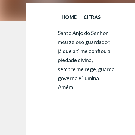
HOME
CIFRAS
Santo Anjo do Senhor,
meu zeloso guardador,
já que a ti me confiou a
piedade divina,
sempre me rege, guarda,
governa e ilumina.
Amém!