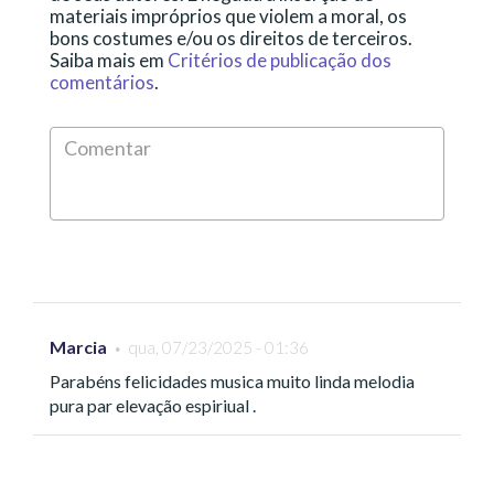
materiais impróprios que violem a moral, os
bons costumes e/ou os direitos de terceiros.
Saiba mais em
Critérios de publicação dos
comentários
.
Comen
*
Marcia
qua, 07/23/2025 - 01:36
Parabéns felicidades musica muito linda melodia
pura par elevação espiriual .