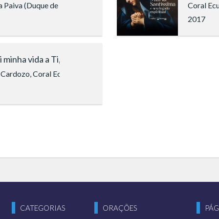
a Paiva (Duque de Caxias), Coral Comunitário Nair Torres (Rio de 
Coral Ec
2017
 minha vida a Ti, Jesus!
 Cardozo, Coral Ecumênico Boa Vontade (São Paulo)
CATEGORIAS
ORAÇÕES
PÁG