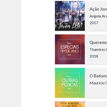
Ação Jov
Angela Ara
2017
Queremos
Thamires L
2018
O Batism
Maurício 