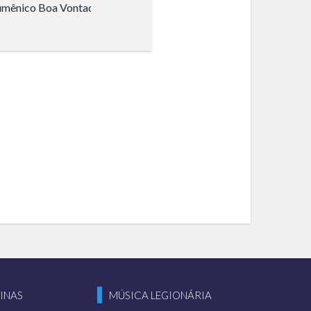
Janeiro)
umênico Boa Vontade (São Paulo)
INAS
MÚSICA LEGIONÁRIA