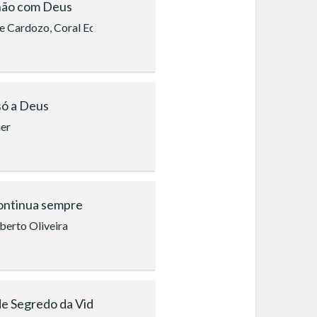
ão com Deus
e Cardozo, Coral Ecumênico Boa Vontade (Rio de Janeiro)
só a Deus
ier
continua sempre
berto Oliveira
e Segredo da Vida