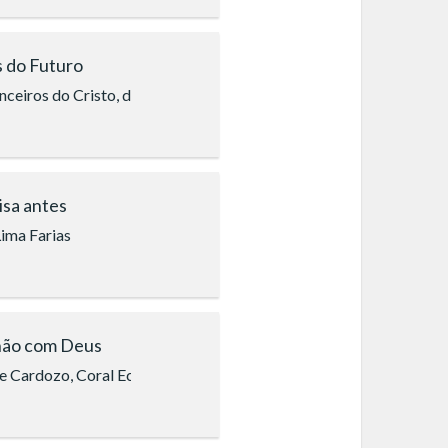
 do Futuro
tojuvenil Boa Vontade (Glorinha/RS)
nceiros do Cristo, da LBV
isa antes
ima Farias
ão com Deus
e Cardozo, Coral Ecumênico Boa Vontade (São Paulo)