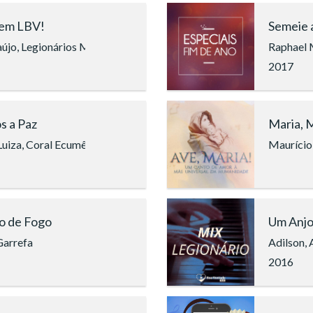
em LBV!
Semeie 
újo, Legionários Mc's, Guilherme Caetano, Douglas Guttemberg,
Raphael M
2017
 a Paz
Maria, 
uiza, Coral Ecumênico Infantojuvenil Boa Vontade (São Paulo), E
Maurício 
o de Fogo
Um Anjo
Garrefa
Adilson, 
2016