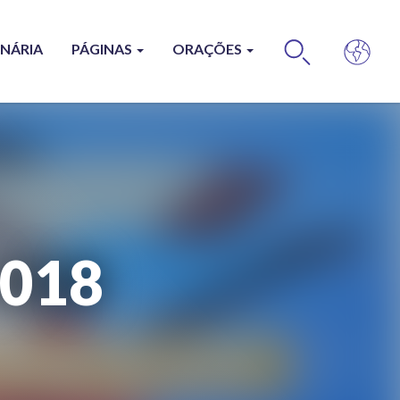
ONÁRIA
PÁGINAS
ORAÇÕES
BUS
018