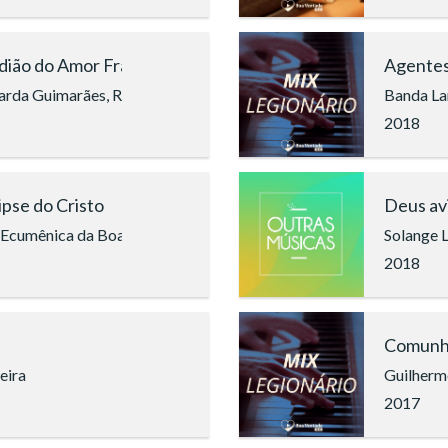
dião do Amor Fraterno
Agentes
rda Guimarães, Raíssa Britto, Isael Dutra, Coral Ecumênico Infan
Banda La
2018
pse do Cristo
Deus av
 Ecumênica da Boa Vontade de Deus (Araruama/RJ)
Solange L
2018
Comunh
eira
Guilherm
2017