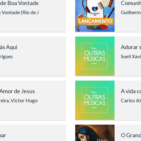
 de Boa Vontade
Comunh
Vontade (Rio de Janeiro), Letícia Figueiredo, Anderson Lima
Guilherm
ás Aqui
Adorar 
rigues
Suelí Xav
 Amor de Jesus
A vida 
reira, Victor Hugo Ferreira
Carlos Al
mar
O Grand