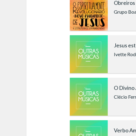
Obreiros
Grupo Boa 
Jesus est
Ivette Rod
O Divino
Clécio Fer
Verbo A