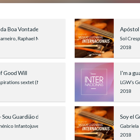
 da Boa Vontade
Apóstol
arneiro, Raphael Manoel
Sol Cresp
2018
postle of Good Will
I'm a gu
pirations sextet (New York, USA)
LGW’s Goo
2018
- Sou Guardião do Amor Fraterno
Soy el 
énico Infantojuvenil Boa Vontade (Porto, Portugal)
Gabriela
2018