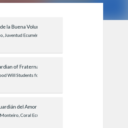
 de la Buena Voluntad
o, Juventud Ecuménica de la Buena Voluntad de Dios (Buenos Aire
ardian of Fraternal Love
d Will Students for Peace of Oliver Street School New Jersey (U
Guardián del Amor Fraterno
 Monteiro, Coral Ecumênico Infantojuvenil Boa Vontade (Paraguai