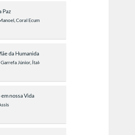
a Paz
 Coral Ecumênico Boa Vontade (São Paulo)
anoel, Coral Ecumênico Infantojuvenil Boa Vontade (São Paulo), 
Mãe da Humanidade
manuelle Abrantes
Garrefa Júnior, Ítalo Nunes
 em nossa Vida
Assis