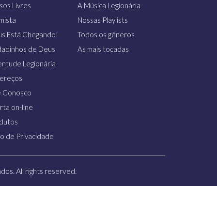
sos Livres
A Música Legionária
imista
Nossas Playlists
us Está Chegando!
Todos os gêneros
dadinhos de Deus
As mais tocadas
entude Legionária
ereços
e Conosco
rta on-line
dutos
so de Privacidade
os. All rights reserved.