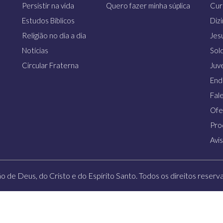
Persistir na vida
Quero fazer minha súplica
Cur
Estudos Bíblicos
Diz
Religião no dia a dia
Jes
Notícias
Sol
Circular Fraterna
Juv
End
Fal
Ofe
Pro
Avi
ão de Deus, do Cristo e do Espírito Santo. Todos os direitos reservad