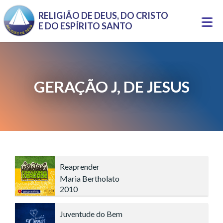
Pular para o conteúdo principal
RELIGIÃO DE DEUS, DO CRISTO
Togg
E DO ESPÍRITO SANTO
navi
GERAÇÃO J, DE JESUS
Reaprender
Maria Bertholato
2010
Juventude do Bem