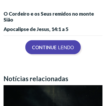
O Cordeiro e os Seus remidos no monte
Sião
Apocalipse de Jesus, 14:1 a 5
LENDO
CONTINUE
1 Olhei, e eis o Cordeiro de Deus em pé sobre o
monte Sião, e com Ele cento e quarenta e
quatro mil, tendo nas frontes escrito o Seu nome
e o nome de Seu Pai.
Notícias relacionadas
2 Ouvi uma voz do Céu como estrondo de
muitas águas, como estampido de grande
trovão; e também a voz que ouvi era como de