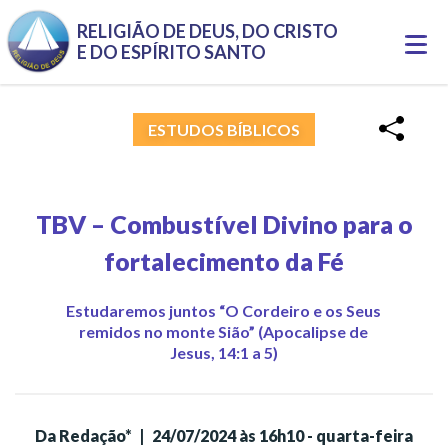
Pular para o conteúdo principal
RELIGIÃO DE DEUS, DO CRISTO
Togg
E DO ESPÍRITO SANTO
navi
ESTUDOS BÍBLICOS
TBV – Combustível Divino para o
fortalecimento da Fé
Estudaremos juntos “O Cordeiro e os Seus
remidos no monte Sião” (Apocalipse de
Jesus, 14:1 a 5)
Da Redação*
|
24/07/2024 às 16h10 - quarta-feira