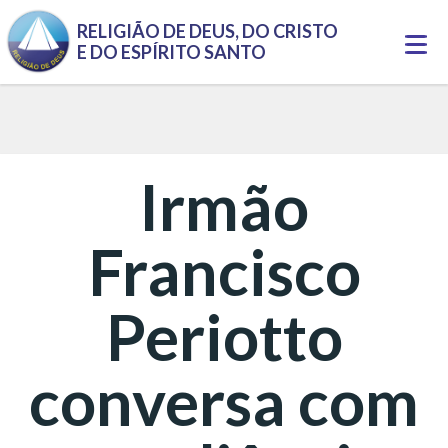
Pular para o conteúdo principal
RELIGIÃO DE DEUS, DO CRISTO
Togg
E DO ESPÍRITO SANTO
navi
Irmão
Francisco
Periotto
conversa com