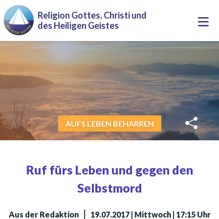
Direkt zum Inhalt
Religion Gottes, Christi und
Togg
des Heiligen Geistes
navi
AUFS LEBEN BEHARREN
Ruf fürs Leben und gegen den
Selbstmord
|
Aus der Redaktion
19.07.2017 | Mittwoch | 17:15 Uhr