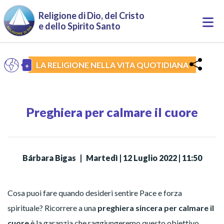
Salta al contenuto principale
Religione di Dio, del Cristo
Togg
e dello Spirito Santo
navi
+
LA RELIGIONE NELLA VITA QUOTIDIANA
IT
Toggle Dropdown
Preghiera per calmare il cuore
Bárbara Bigas
|
Martedì | 12 Luglio 2022 | 11:50
Cosa puoi fare quando desideri sentire Pace e forza
spirituale? Ricorrere a una
preghiera sincera per calmare il
cuore
è la garanzia che raggiungeremo questo obiettivo.