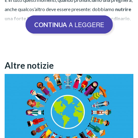
anche qualcos’altro deve essere presente: dobbiamo
nutrire
una forte fiducia in Gesù e nel Suo potere straordinario
,
A LEGGERE
CONTINUA
ovvero nel sostegno celeste, nella Giustizia Divina, nell’Amore
di Dio per tutti noi, l’umanità.
Il Fratello Paiva Netto, presidente-predicatore della
Altre notizie
Religione di Dio, del Cristo e dello Spirito Santo, ci insegna
quanto segue nel suo articolo
Vincere saldi in Cristo e con il
cuore felice!
:
«Ho già avuto l’immensa gioia di affermare che
il Maestro Divino è una Scuola Vivente di