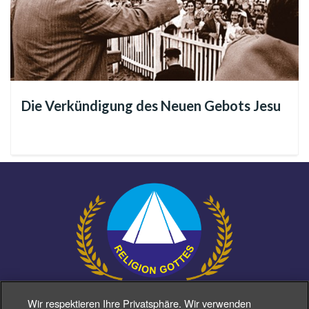
In Zeiten mit einer tiefen Wirtschaftskrise in Brasilien wurde
das Monument mit der Hilfe der Bevölkerung errichtet,
welche die Herausforderung angenommen hatte eine
Umgebung des Friedens zu erbauen, die der Verbrüderung
aller Religionen, Kulturen, Ethnien und Nationen
Die Verkündigung des Neuen Gebots Jesu
untereinander gewidmet ist. Dieser Vorschlag wurde von
Paiva Netto, dem Vorsitzenden und Prediger der Religion
Gottes, Christi und des Heiligen Geistes¹ im Jahre 1985,
während des 10. Kongresses der Legionärsfrauen, in der
brasilianischen Stadt Belo Horizonte, im Bundesland Minas
Gerais öffentlich gemacht.
Von da an wurden zahlreiche Kampagnen und Aktivitäten zur
Beschaffung der nötigen Geldmittel gestartet. Nach einer
Wir respektieren Ihre Privatsphäre. Wir verwenden