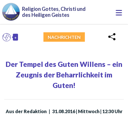
Direkt zum Inhalt
Religion Gottes, Christi und
Togg
des Heiligen Geistes
navi
+
DE
NACHRICHTEN
Toggle Dropdown
Der Tempel des Guten Willens – ein
Zeugnis der Beharrlichkeit im
Guten!
Aus der Redaktion
|
31.08.2016 | Mittwoch | 12:30 Uhr