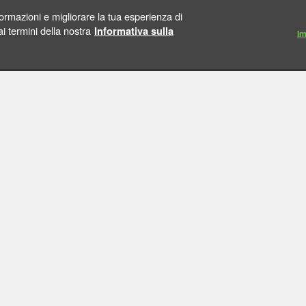
formazioni e migliorare la tua esperienza di
 termini della nostra
Informativa sulla
Im
O
CATEGORIE
PAGINE
ù
Studi Biblici
Indirizzi
i
Persistere nella vita
Contattaci
La Religione nella vita
quotidiana
Notizie
ão de Deus, do Cristo e do Espírito Santo. Todos os direitos reservad