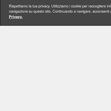
Rispettiamo la tua privacy. Utilizziamo i cookie per raccogliere in
navigazione su questo sito. Continuando a navigare, acconsenti ai
Privacy.
CHI SIAM
Scopri di pi
Fondament
Operato
Copyright 2026 - Religi