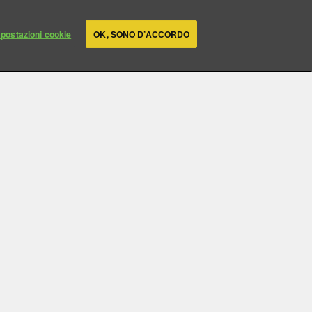
postazioni cookie
OK, SONO D’ACCORDO
PREGHIERE
os. All rights reserved.