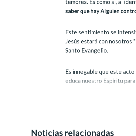
temores. Es como si, al ident
saber que hay Alguien contr
Este sentimiento se intensif
Jesús estará con nosotros
“
Santo Evangelio.
Es innegable que este acto d
educa nuestro Espíritu par
de la Tierra, que c
Invisible
Divina, el Hermano Paiva N
Pero, para que esta búsque
humanidad,
se requiere que
Noticias relacionadas