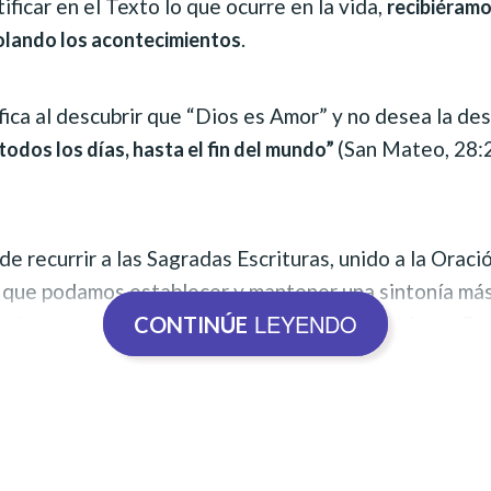
ificar en el Texto lo que ocurre en la vida,
recibiéramo
.
olando los acontecimientos
ica al descubrir que “Dios es Amor” y no desea la des
(San Mateo, 28:
todos los días, hasta el fin del mundo”
e recurrir a las Sagradas Escrituras, unido a la Oració
a que podamos establecer y mantener una sintonía más
LEYENDO
omienza en el Cielo, como nos revela el Presidente Pr
CONTINÚE
etto.
da del amparo Divino promueva verdaderamente días 
tanto en
 profundicemos
nuestro estudio de las profecí