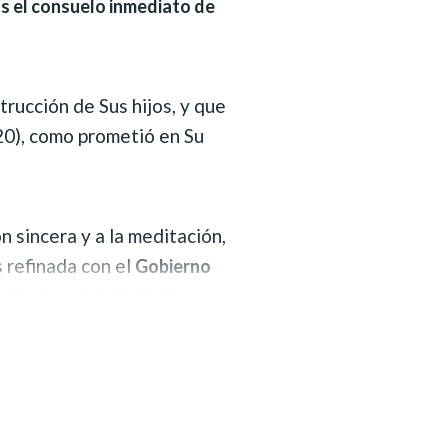
s el consuelo inmediato de
trucción de Sus hijos, y que
20), como prometió en Su
n sincera y a la meditación,
 refinada con el
Gobierno
edicador de la Religión
más seguros para la
como en
as
nuestra acción