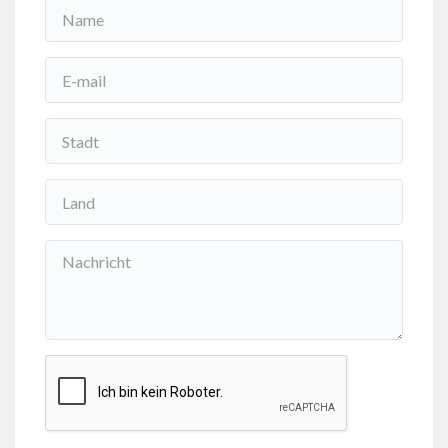
Nome
*
Email
*
Cidade
*
País
*
Mensagem
*