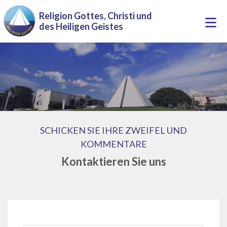
Direkt zum Inhalt
Religion Gottes, Christi und
Togg
des Heiligen Geistes
navi
SCHICKEN SIE IHRE ZWEIFEL UND
KOMMENTARE
Kontaktieren Sie uns