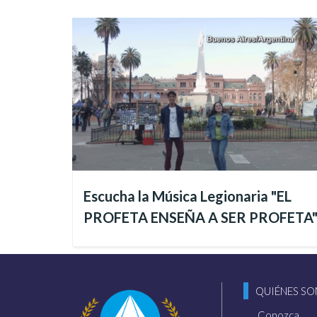
El fundador del Templo de
Escucha la Música Legionaria "EL
El día 22, las celebraciones
PROFETA ENSEÑA A SER PROFETA
Religión del Tercer Milenio
(completados el 29 de junio
Netto
, lo que demuestra su 
QUIÉNES S
Vea algunas fotos del event
Conozca