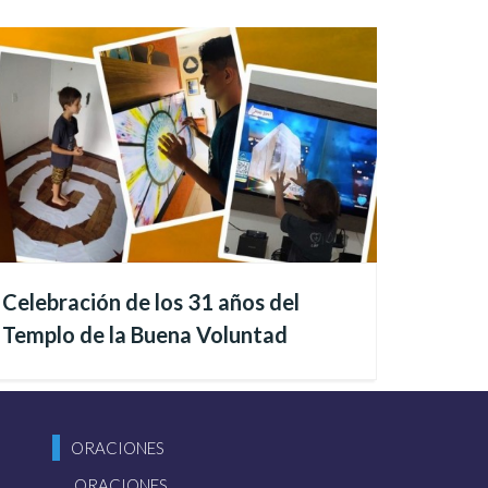
e de los 27 años del TBV.
Celebración de los 31 años del
 Presidente Predicador de la
Templo de la Buena Voluntad
ies de la Buena Voluntad
 muchos logros de
Paiva
 la Paz.
ORACIONES
ORACIONES