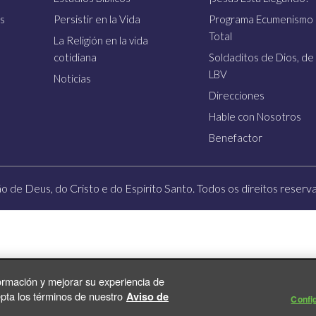
s
Persistir en la Vida
Programa Ecumenismo
Total
La Religión en la vida
cotidiana
Soldaditos de Dios, de 
LBV
Noticias
Direcciones
Hable con Nosotros
Benefactor
ão de Deus, do Cristo e do Espírito Santo. Todos os direitos reservad
ormación y mejorar su experiencia de
pta los términos de nuestro
Aviso de
Confi