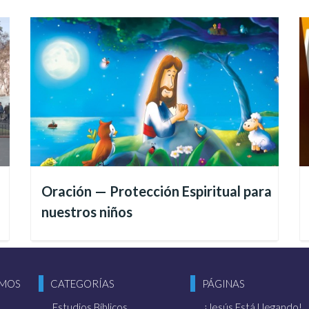
 la Buena Voluntad, Paiva Netto, en el cierre de la Sesión Solemn
Oración — Protección Espiritual para
 contaron con la Sesión Solemne, bajo la dirección del
"
nuestros niños
, que también celebró sus 60 años de trabajo en la M
 de este año). La construcción del TBV es uno de los
incansable dedicación para multiplicar la Solidaridad y
OMOS
CATEGORÍAS
PÁGINAS
o:
Estudios Bíblicos
¡Jesús Está Llegando!