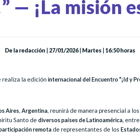
” — ¡La misión e
De la redacción
|
27/01/2026 | Martes | 16:50 horas
e realiza la edición
internacional del Encuentro “¡Id y Pr
,
, reunirá de manera presencial a lo
s Aires
Argentina
píritu Santo de
, entre
diversos países de Latinoamérica
de representantes de los
participación remota
Estado