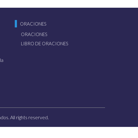
ones, y bautícenlos en
ORACIONES
(Evangelio de Jesús,
ORACIONES
LIBRO DE ORACIONES
la
 Internacional del Itinerario
eligión Divina en Buenos
os. All rights reserved.