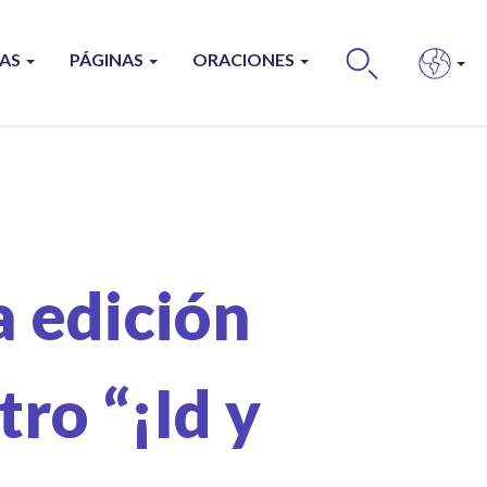
ÍAS
PÁGINAS
ORACIONES
BUS
a edición
ro “¡Id y